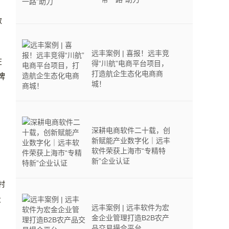
效
远丰案例 | 喜报！远丰竞
在
得“川航”电商平台项目，
打造航企生态化电商商
牌
城！
深耕电商软件二十载，创
新赋能产业数字化｜远丰
软件荣获上海市“专精特
新”企业认证
村
业
远丰案例 | 远丰软件为宏
金企业管理打造B2B农产
品交易撮合平台