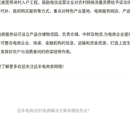
实施宽带进村入户工程，鼓励电信运营企业对农村网络流量资费给予适当
奖代补、政府购买服务等方式，重点对特色产业基地、电商服务网店、产
商服务站可设立产品仓储物流园，负责仓储、中转及物流,为电商企业提
店可整合电商企业、快递、金融机构的信息、运输和资金资源，打造上连
，发挥好农户与消费者间的桥梁纽带作用。
要了解更多欢迎关注远丰电商官网哦！
远丰电商|农村电商解决方案有哪些亮点？