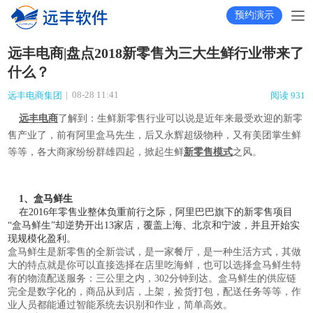
预约演示
远丰电商|盘点2018新零售为三大生鲜行业带来了
什么？
|
08-28 11:41
远丰电商集团
阅读 931
远丰电商
了解到：
生鲜新零售行业可以说是近年来最受欢迎的新零
售产业了，前有阿里盒马先生，后又永辉超级物种，又有美团掌生鲜
等等，各大商家纷纷群雄四起，掀起生鲜
新零售模式
之风。
1、盒马鲜生
在2016年零售业整体负重前行之际，阿里巴巴旗下的新零售项目
“盒马鲜生”却逆势开出13家店，覆盖上海、北京和宁波，并且开始实
现规模化盈利。
盒马鲜生是新零售的全新尝试，是一家餐厅，是一种生活方式，其做
大的特点就是你可以直接选择在店里吃海鲜，也可以选择盒马鲜生特
有的物流配送服务：三公里之内，302分钟到达。盒马鲜生的供应链
完全是数字化的，商品从到店，上架，捡货打包，配送任务等等，作
业人员都能通过智能系统去识别和作业，简单高效。