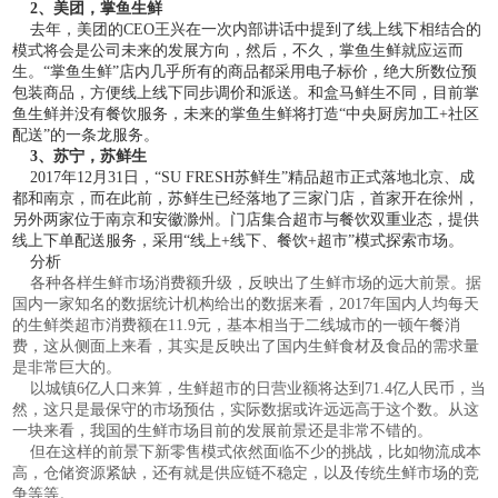
2、美团，掌鱼生鲜
去年，美团的CEO王兴在一次内部讲话中提到了线上线下相结合的
模式将会是公司未来的发展方向，然后，不久，掌鱼生鲜就应运而
生。“掌鱼生鲜”店内几乎所有的商品都采用电子标价，绝大所数位预
包装商品，方便线上线下同步调价和派送。和盒马鲜生不同，目前掌
鱼生鲜并没有餐饮服务，未来的掌鱼生鲜将打造“中央厨房加工+社区
配送”的一条龙服务。
3、苏宁，苏鲜生
2017年12月31日，“SU FRESH苏鲜生”精品超市正式落地北京、成
都和南京，而在此前，苏鲜生已经落地了三家门店，首家开在徐州，
另外两家位于南京和安徽滁州。门店集合超市与餐饮双重业态，提供
线上下单配送服务，采用“线上+线下、餐饮+超市”模式探索市场。
分析
各种各样生鲜市场消费额升级，反映出了生鲜市场的远大前景。据
国内一家知名的数据统计机构给出的数据来看，2017年国内人均每天
的生鲜类超市消费额在11.9元，基本相当于二线城市的一顿午餐消
费，这从侧面上来看，其实是反映出了国内生鲜食材及食品的需求量
是非常巨大的。
以城镇6亿人口来算，生鲜超市的日营业额将达到71.4亿人民币，当
然，这只是最保守的市场预估，实际数据或许远远高于这个数。从这
一块来看，我国的生鲜市场目前的发展前景还是非常不错的。
但在这样的前景下新零售模式依然面临不少的挑战，比如物流成本
高，仓储资源紧缺，还有就是供应链不稳定，以及传统生鲜市场的竞
争等等。