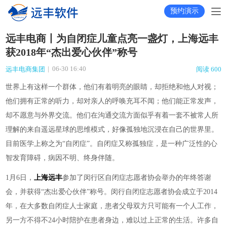
预约演示
远丰电商丨为自闭症儿童点亮一盏灯，上海远丰
获2018年“杰出爱心伙伴”称号
|
06-30 16:40
远丰电商集团
阅读 600
世界上有这样一个群体，他们有着明亮的眼睛，却拒绝和他人对视；
他们拥有正常的听力，却对亲人的呼唤充耳不闻；他们能正常发声，
却不愿意与外界交流。他们在沟通交流方面似乎有着一套不被常人所
理解的来自遥远星球的思维模式，好像孤独地沉浸在自己的世界里。
目前医学上称之为
“自闭症”。自闭症又称孤独症，是一种广泛性的心
智发育障碍，病因不明、终身伴随。
1月6日，
上海远丰
参加了闵行区自闭症志愿者协会举办的年终答谢
会，并获得“杰出爱心伙伴”称号。闵行自闭症志愿者协会成立于2014
年，
在大多数自闭症人士家庭，患者父母双方只可能有一个人工作，
另一方不得不
24小时陪护在患者身边，难以过上正常的生活。许多自