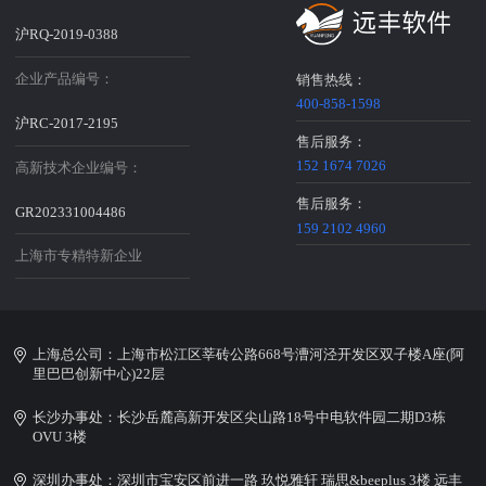
沪RQ-2019-0388
企业产品编号：
销售热线：
400-858-1598
沪RC-2017-2195
售后服务：
152 1674 7026
高新技术企业编号：
售后服务：
GR202331004486
159 2102 4960
上海市专精特新企业
上海总公司：上海市松江区莘砖公路668号漕河泾开发区双子楼A座(阿
里巴巴创新中心)22层
长沙办事处：长沙岳麓高新开发区尖山路18号中电软件园二期D3栋
OVU 3楼
深圳办事处：深圳市宝安区前进一路 玖悦雅轩 瑞思&beeplus 3楼 远丰