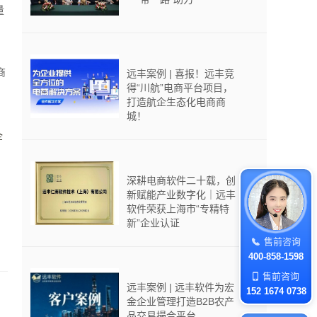
量
商
远丰案例 | 喜报！远丰竞
得“川航”电商平台项目，
打造航企生态化电商商
城！
企
深耕电商软件二十载，创
新赋能产业数字化｜远丰
软件荣获上海市“专精特
新”企业认证
售前咨询
400-858-1598
售前咨询
远丰案例 | 远丰软件为宏
152 1674 0738
金企业管理打造B2B农产
品交易撮合平台