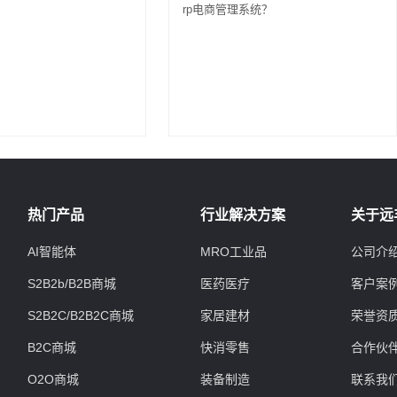
rp电商管理系统？
热门产品
行业解决方案
关于远
AI智能体
MRO工业品
公司介
S2B2b/B2B商城
医药医疗
客户案
S2B2C/B2B2C商城
家居建材
荣誉资
B2C商城
快消零售
合作伙
O2O商城
装备制造
联系我