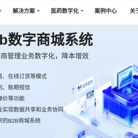
解决方案
医药数字化
案例中心
关
2C/B2B2C商城系统
，实现全渠道智能化经营
易、在线订货等模式
模式
利、账期授信
..海量促销功能
梯价等功能
体化私域运营
业实现数据共享和业务协同
管理
的B2B商城系统
保驾护航