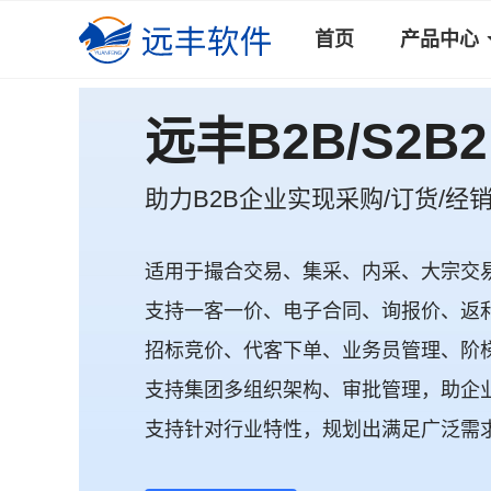
首页
产品中心
远丰B2C/S2B
助力企业快速构建专属商城平台
适用于撮合交易、集采、内采、大宗交
支持自营/招商/批发/零售/O2O门店等多
支持一客一价、电子合同、询报价、返
团购、秒杀、分销、直播带货、内容种草.
招标竞价、代客下单、业务员管理、阶
支持门店收银、骑手配送的线上线下一
支持集团多组织架构、审批管理，助企
支持多终端、私有化部署、移动端店铺
支持针对行业特性，规划出满足广泛需求
安全稳定的系统架构，为企业经营增长