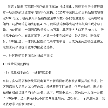
前言：随着“互联网+医疗健康”战略的持续深化，医药零售行业正经历
着一场深刻的渠道变革与数字化重构。2025年中国网上药店药品销售额突
破1000亿元，电商成为药品销售渠道中为数不多的增量通路，电商端销售
额约占药品终端总销售额的4.9%，而医院端和零售端销售额均出现小幅下
降。与此同时，全国药店数量超过70万家，单店服务人口不足2000人，行
业竞争白热化。在此背景下，构建一个集在线问诊、处方流转、医保支
付、即时配送于一体的社区医药电商零售平台，已成为医药连锁企业和区
域性医药平台提升竞争力的必然选择。
一、社区医药零售面临的挑战与痛点
1.1 经营层面的困境
（1）流量成本高企，毛利持续走低
当前，实体药店和传统医药电商平台普遍面临毛利被多重挤压的困境。社
区药店接入第三方O2O平台后，虽然获得了订单量，但平台抽佣、配送补
贴和价格战导致单均毛利远低于线下。有案例显示，某药店一天在平台接
了300多单，当天的毛利还不如卖两盒原研药。这折射出一个深层问题：渠
道依赖带来的利润稀释。