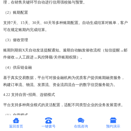
理，在销售关键环节自动进行信用强校验与预警。
（2）账期配置
支持7天、15天、30天、60天等多种账期配置。自动生成结算对账单，客户
可在规定账期内完成结算。
（3）催收管理
账期到期前X天自动发送提醒通知。逾期自动触发催收流程（短信提醒→邮
件催收→人工跟进→风控降额/关停账期权限）。
（4）供应链金融
基于真实交易数据，平台可对接金融机构为优质客户提供账期融资服务，
构建订单流、物流、发票流、资金流四流合一的数字信贷服务能力。
4.22 支持自营+招商、连锁模式
平台支持多种商业模式的灵活配置，适配不同类型企业的业务发展需求。
（1）自营模式
平台方自行采购、仓储、销售，承担全部商品责任的纯自营模式。适用于
返回首页
一键拨号
在线咨询
预约演示