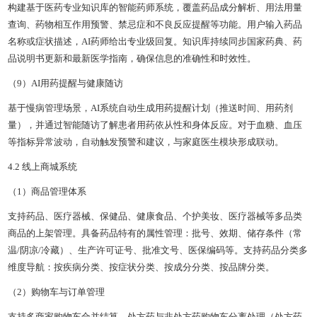
构建基于医药专业知识库的智能药师系统，覆盖药品成分解析、用法用量
查询、药物相互作用预警、禁忌症和不良反应提醒等功能。用户输入药品
名称或症状描述，AI药师给出专业级回复。知识库持续同步国家药典、药
品说明书更新和最新医学指南，确保信息的准确性和时效性。
（9）AI用药提醒与健康随访
基于慢病管理场景，AI系统自动生成用药提醒计划（推送时间、用药剂
量），并通过智能随访了解患者用药依从性和身体反应。对于血糖、血压
等指标异常波动，自动触发预警和建议，与家庭医生模块形成联动。
4.2 线上商城系统
（1）商品管理体系
支持药品、医疗器械、保健品、健康食品、个护美妆、医疗器械等多品类
商品的上架管理。具备药品特有的属性管理：批号、效期、储存条件（常
温/阴凉/冷藏）、生产许可证号、批准文号、医保编码等。支持药品分类多
维度导航：按疾病分类、按症状分类、按成分分类、按品牌分类。
（2）购物车与订单管理
支持多商家购物车合并结算、处方药与非处方药购物车分离处理（处方药