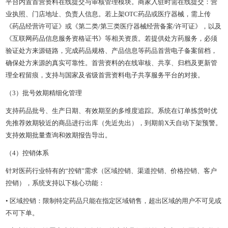
平台内置首营资料在线提交与审核管理模块。商家入驻时需在线提交：营
业执照、门店地址、负责人信息。若上架OTC药品或医疗器械，需上传
《药品经营许可证》或《第二类/第三类医疗器械经营备案/许可证》，以及
《互联网药品信息服务资格证书》等相关资质。若提供处方药服务，必须
验证处方来源链路，完成药品规格、产品信息等药品首营电子备案留档，
确保处方来源的真实可靠性。首营资料的在线审核、共享、归档及更新管
理全程留痕，支持与国家及省级首营资料电子共享服务平台的对接。
（3）批号效期精细化管理
支持药品批号、生产日期、有效期至的多维度追踪。系统在订单拣货时优
先推荐效期较近的商品进行出库（先近先出），到期前X天自动下架预警。
支持效期批量查询和效期报告导出。
（4）控销体系
针对医药行业特有的“控销”需求（区域控销、渠道控销、价格控销、客户
控销），系统支持以下核心功能：
• 区域控销：限制特定药品只能在指定区域销售，超出区域的用户不可见或
不可下单。