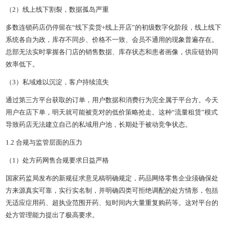
（2）线上线下割裂，数据孤岛严重
多数连锁药店仍停留在“线下卖货+线上开店”的初级数字化阶段，线上线下
系统各自为政，库存不同步、价格不一致、会员不通用的现象普遍存在。
总部无法实时掌握各门店的销售数据、库存状态和患者画像，供应链协同
效率低下。
（3）私域难以沉淀，客户持续流失
通过第三方平台获取的订单，用户数据和消费行为完全属于平台方。今天
用户在店下单，明天就可能被竞对的低价策略抢走。这种“流量租赁”模式
导致药店无法建立自己的私域用户池，长期处于被动竞争状态。
1.2 合规与监管层面的压力
（1）处方药网售合规要求日益严格
国家药监局发布的新规征求意见稿明确规定，药品网络零售企业须确保处
方来源真实可靠，实行实名制，并明确四类可拒绝调配的处方情形，包括
无适应症用药、超执业范围开药、短时间内大量重复购药等。这对平台的
处方管理能力提出了极高要求。