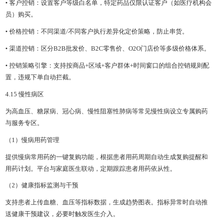
• 客户控销：设置客户等级白名单，特定药品仅限认证客户（如医疗机构会
员）购买。
• 价格控销：不同渠道/不同客户执行差异化定价策略，防止串货。
• 渠道控销：区分B2B批发价、B2C零售价、O2O门店价等多级价格体系。
• 控销策略引擎：支持按商品+区域+客户群体+时间窗口的组合控销规则配
置，违规下单自动拦截。
4.15 慢性病区
为高血压、糖尿病、冠心病、慢性阻塞性肺病等常见慢性病设立专属购药
与服务专区。
（1）慢病用药管理
提供慢病常用药的一键复购功能，根据患者用药周期自动生成复购提醒和
用药计划。平台与家庭医生联动，定期跟踪患者用药依从性。
（2）健康指标监测与干预
支持患者上传血糖、血压等指标数据，生成趋势图表。指标异常时自动推
送健康干预建议，必要时触发医生介入。