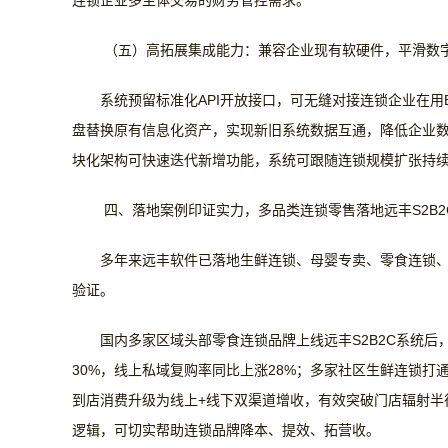
连锁企业多主体交易的财务管控需求。
（五）高拓展集成能力：兼容企业现有软硬件，平滑数
系统预留标准化
API开放接口，可无缝对接连锁企业在
盘替换原有信息化资产，实现新旧系统数据互通，降低企业
块化架构可快速迭代新增功能，系统可跟随连锁规模扩张持
四、落地案例印证实力，多品类连锁零售落地远丰
S2B
多年来远丰软件已落地生鲜连锁、母婴专卖、零食连锁
验证。
国内多家区域头部零食连锁品牌上线远丰
S2B2C系统
30%，线上私域复购率同比上涨28%；多家社区生鲜连锁
到店消费升级为线上+线下双渠道增收，有效突破门店辐射半
逻辑，可切实帮助连锁品牌降本、提效、拓营收。