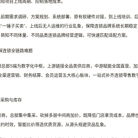
缩短项目上线周期、控制落地成本。
从前期需求调研、方案规划、系统部署、原有软硬件对接，到上线培训、
商
“一锤子买卖”、上线后无人运维的行业乱象，保障连锁品牌系统长期稳定
，熟知不同体量、不同品类连锁品牌经营逻辑，可快速匹配适配方案。
破解连锁全链路难题
品牌总部S端为数字化中枢，上游链接全品类供应商，中游赋能全国直营、加
全渠道营销、财务结算、会员运营五大核心板块，一站式补齐连锁零售数
路采购与库存
货商，总部集中集采，砍掉多层中间商加价，既降低门店拿货成本，品牌
履约时效，智能比价筛选优质货源，从源头规避货品乱象。