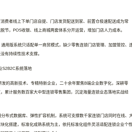
下消费者线上下单门店自提、门店发货配送到家、前置仓极速配送成为常
统脱节，
POS收银、线上商城两套体系分开运营，增加门店人力成本。
。
通用版系统只适配单一商贸模式，缺少零售连锁门店管理、加盟管控、
级没有持续性技术支撑。
S2B2C系统落地
统研发的高新技术、专精特新企业，二十余年聚焦B端企业数字化，深耕零
道，累计服务数百家大中型连锁零售集团，沉淀海量连锁业态落地实战经
采用分布式数据库、弹性扩容机制，系统可支撑数千家连锁门店同时在线、
模块化搭建，标准化成熟系统为主，依托标准化组件灵活适配连锁企业个