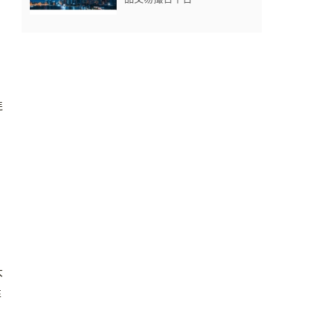
连
大
性