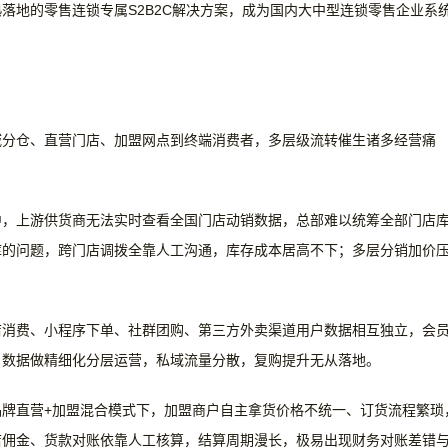
落地的零售连锁专属S2B2C解决方案，成为国内大中型连锁零售企业系
域分仓、直营门店、加盟网点到终端消费者，多层级流转催生诸多经营痛
中，上游供货商无法实时查看全国门店动销数据，总部难以统筹全部门店
库的问题，跨门店调拨全靠人工沟通，库存成本居高不下；多层分销加价
店消费、小程序下单、社群团购、第三方外卖渠道用户数据相互独立，会
户数据做精细化分层运营，私域流量分散，复购提升无从落地。
品牌直营
+加盟混合模式下，加盟商户自主拿货价格不统一、订货流程繁琐
店佣金、货款对账依靠人工核算，结算周期漫长，极易出现财务对账差错