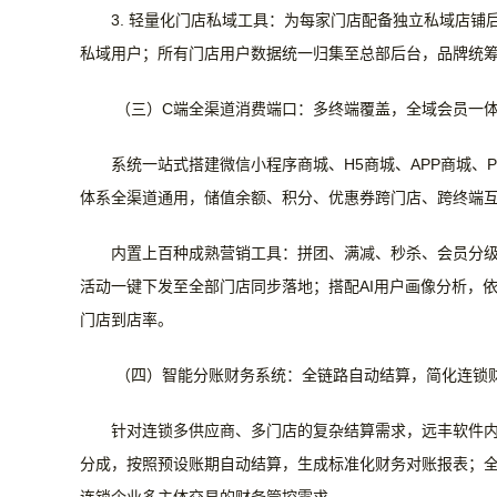
3. 轻量化门店私域工具：
为每家门店配备独立私域店铺
私域用户；所有门店用户数据统一归集至总部后台，品牌统
（三）
C端全渠道消费端口：多终端覆盖，全域会员一
系统一站式搭建微信小程序商城、
H5商城、APP商城
体系全渠道通用
，储值余额、积分、优惠券跨门店、跨终端
内置上百种成熟营销工具：拼团、满减、秒杀、会员分
活动一键下发至全部门店同步落地；搭配
AI用户画像分析，
门店到店率。
（四）智能分账财务系统：全链路自动结算，简化连锁
针对连锁多供应商、多门店的复杂结算需求，远丰软件
分成，按照预设账期自动结算，生成标准化财务对账报表；