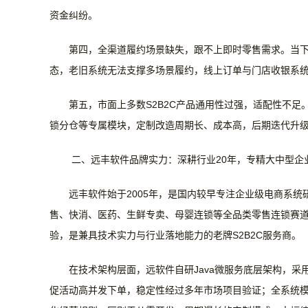
资金纠纷。
第四，全渠道履约场景缺失，跟不上即时零售需求。
当
态，老旧系统无法支撑多场景履约，线上订单与门店收银系
第五，市面上多数
S2B2C产品通用性过强，适配性不足
锁分仓等专属模块，定制改造周期长、成本高，后期迭代升
二、远丰软件品牌实力：深耕行业
20年，专精大中型企业
远丰软件始于2005年，是国内较早专注企业级电商系
售、快消、医药、
生鲜专卖、母婴连锁等全品类零售连锁赛
验，是兼具技术实力与行业落地能力的老牌
S2B2C服务商。
在技术架构层面，远软件
自研
Java微服务底层架构，
促活动高并发下单，稳定性经过多年市场项目验证；全系统