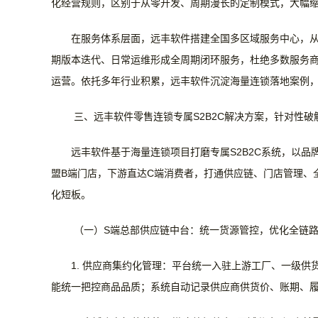
化经营规则，区别于从零开发、周期漫长的定制模式，大幅
在服务体系层面，远丰软件
搭建全国多区域服务中心，
期版本迭代、日常运维形成全周期闭环服务，杜绝多数服务
运营。依托多年行业积累，远丰
软件沉淀海量连锁落地案例
三、远丰软件零售连锁专属
S2B2C解决方案，针对性
远丰软件
基于海量连锁项目打磨专属
S2B2C系统，以
盟B端门店，下游直达C端消费者，打通供应链、门店管理、
化短板。
（一）
S端总部供应链中台：统一货源管控，优化全链
1. 供应商集约化管理：
平台统一入驻上游工厂、一级供
能统一把控商品品质；系统自动记录供应商供货价、账期、