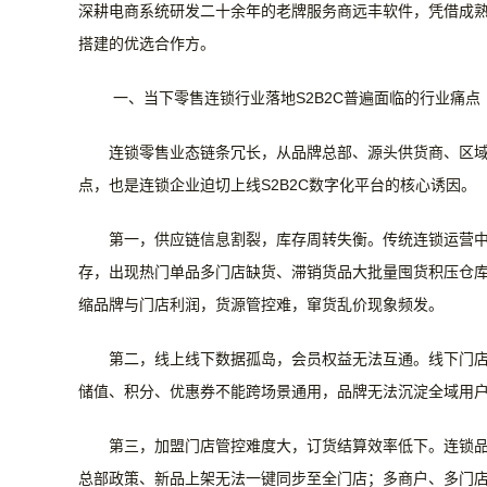
深耕电商系统研发二十余年的老牌服务商远丰软件，凭借成熟
搭建的优选合作方。
一、当下零售连锁行业落地
S2B2C普遍面临的行业痛点
连锁零售业态链条冗长，从品牌总部、源头供货商、区
点，也是连锁企业迫切上线
S2B2C数字化平台的核心诱因。
第一，供应链信息割裂，库存周转失衡。
传统连锁运营
存，出现热门单品多门店缺货、滞销货品大批量囤货积压仓
缩品牌与门店利润，货源管控难，窜货乱价现象频发。
第二，线上线下数据孤岛，会员权益无法互通。
线下门
储值、积分、优惠券不能跨场景通用，品牌无法沉淀全域用
第三，加盟门店管控难度大，订货结算效率低下。
连锁
总部政策、新品上架无法一键同步至全门店；多商户、多门