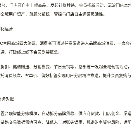
后台，门店可自主上架商品、发起社群秒杀、会员拓新活动，沉淀门店本
筹全域用户资产，兼顾总部统一管控与门店自主运营灵活性。
体化运营
、PC官网商城四大终端，消费者可通过任意渠道进入品牌商城消费，
一套会
互通，打破线上线下会员割裂壁垒。
级折扣、储值赠送、分销裂变、节日营销等，总部统一发起全域营销活动
依托消费频次、客单价、偏好标签实现用户分层精准推送，提升会员复购
财务对账
内置合规智能分账模块，自动拆分品牌货款、供应商货款、门店佣金、渠
全链路交易数据留痕可查，降低人工对账失误率，规避财务资金风险，适