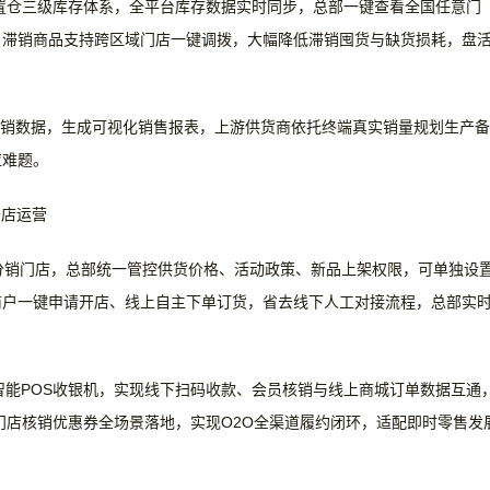
前置仓三级库存体系，全平台库存数据实时同步，总部一键查看全国任意门
，滞销商品支持跨区域门店一键调拨，大幅降低滞销囤货与缺货损耗，盘
动销数据，生成可视化销售报表，上游供货商依托终端真实销量规划生产备
应难题。
开店运营
分销门店，总部统一管控供货价格、活动政策、新品上架权限，可单独设
商户一键申请开店、线上自主下单订货，省去线下人工对接流程，总部实
智能
POS收银机，实现线下扫码收款、会员核销与线上商城订单数据互通
门店核销优惠券全场景落地，实现O2O全渠道履约闭环，适配即时零售发