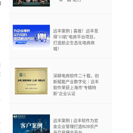
统
远丰案例 | 喜报！远丰竞
得“川航”电商平台项目，
打造航企生态化电商商
城！
库
压
深耕电商软件二十载，创
新赋能产业数字化｜远丰
软件荣获上海市“专精特
新”企业认证
员
远丰案例 | 远丰软件为宏
，
金企业管理打造B2B农产
与
品交易撮合平台