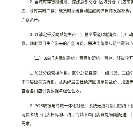
2. 全域库存智能统筹：
搭建总部总仓
+区域分仓+门店
店、仓库实时库存；缺货时系统自动提醒向供货商发起补货
库存资产。
3. 以销定采反向赋能生产：
汇总全渠道
C端消费、门店
货，规避盲目生产带来的产能浪费，解决传统供应链牛鞭效
（二）
B端门店赋能系统：直营加盟统一管控，轻量化
1. 加盟分级管控体系：
区分总部直营、一级加盟、二级
不同层级拿货折扣，从系统层面杜绝跨区域窜货乱价；加盟
查看各门店订货数据与经营营收。
2. POS收银与商城一体化打通：
系统无缝对接门店线下
消费者线下门店扫码购、线上商城下单门店自提/同城配送、
需求。