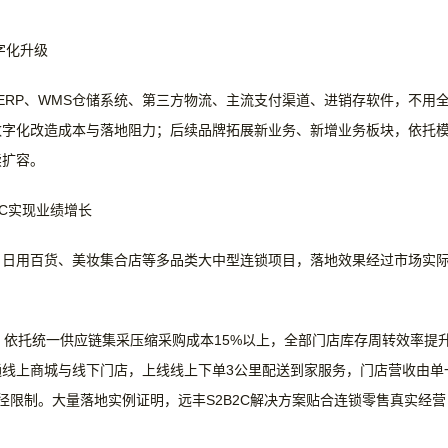
字化升级
用ERP、WMS仓储系统、第三方物流、主流支付渠道、进销存软件，不用
数字化改造成本与落地阻力；后续品牌拓展新业务、新增业务板块，依托
续扩容。
2C实现业绩增长
、日用百货、美妆集合店等多品类大中型连锁项目，落地效果经过市场实
后，依托统一供应链集采压缩采购成本15%以上，全部门店库存周转效率提
打通线上商城与线下门店，上线线上下单3公里配送到家服务，门店营收由单
径限制。大量落地实例证明，远丰S2B2C解决方案贴合连锁零售真实经营