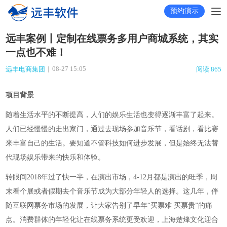
预约演示
远丰案例丨定制在线票务多用户商城系统，其实
一点也不难！
|
08-27 15:05
远丰电商集团
阅读 865
项目背景
随着生活水平的不断提高，人们的娱乐生活也变得逐渐丰富了起来。
人们已经慢慢的走出家门，通过去现场参加音乐节，看话剧，看比赛
来丰富自己的生活。要知道不管科技如何进步发展，但是始终无法替
代现场娱乐带来的快乐和体验。
转眼间
2018年过了快一半，在演出市场，4-12月都是演出的旺季，周
末看个
展或者假期去个音乐节成为大部分年轻人的选择。这几年，伴
随互联网票务市场的发展，让大家告别了早年
“买票难 买票贵”的痛
点。消费群体的年轻化让在线票务系统更受欢迎，上海楚烽文化迎合