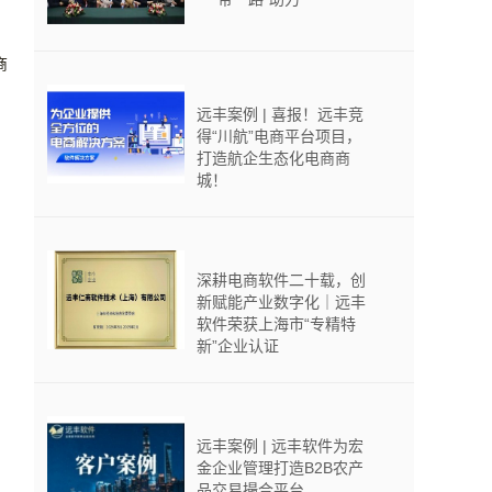
商
远丰案例 | 喜报！远丰竞
得“川航”电商平台项目，
打造航企生态化电商商
城！
深耕电商软件二十载，创
新赋能产业数字化｜远丰
软件荣获上海市“专精特
新”企业认证
远丰案例 | 远丰软件为宏
金企业管理打造B2B农产
品交易撮合平台