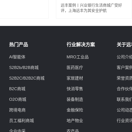
远丰案例丨兴业银行生活商城广受好
评，上海远丰为其安全护航
热门产品
行业解决方案
关于远
AI智能体
MRO工业品
公司介
S2B2b/B2B商城
医药医疗
客户案
S2B2C/B2B2C商城
家居建材
荣誉资
B2C商城
快消零售
合作伙
O2O商城
装备制造
联系我
跨境电商
金融保险
公司动
员工福利商城
地产物业
行业资
企业内采
农产品