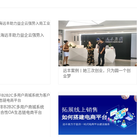
上海远丰助力益企云强势入
网
远丰案例丨她三次创业，只为圆一个创
业梦
远丰B2B2C多用户商城系统
合性OA生态链电商平台