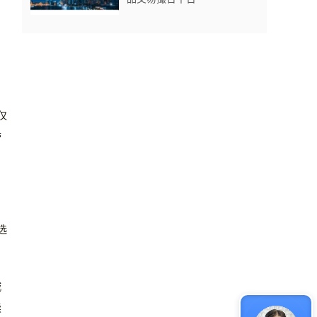
仅
带
选
城
续