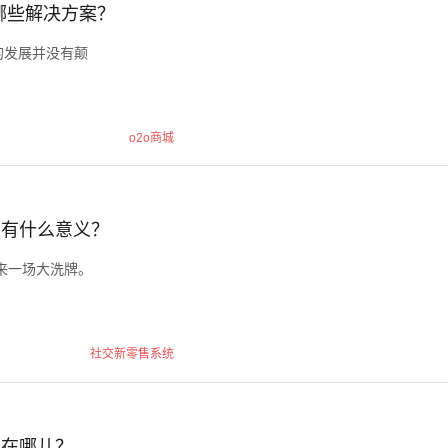
有哪些解决方案？
的发展并没有颠
o2o商城
售有什么意义？
来一场大洗牌。
社交新零售系统
遇在哪儿？