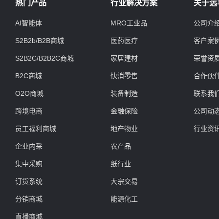
热门产品
行业解决方案
关于远
AI智能体
MRO工业品
公司介
S2B2b/B2B商城
医药医疗
客户案
S2B2C/B2B2C商城
家居建材
荣誉资
B2C商城
快消零售
合作伙
O2O商城
装备制造
联系我
跨境电商
金融保险
公司动
员工福利商城
地产物业
行业资
企业内采
农产品
集中采购
纸行业
订货系统
大宗交易
分销商城
能源化工
直播商城