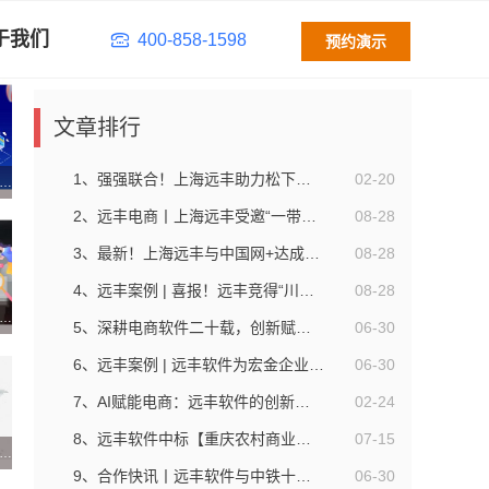
于我们
400-858-1598
预约演示
文章排行
1、强强联合！上海远丰助力松下电器搭建多用户商城系统
02-20
案例丨兴业银行生活商城广受好评，上海远丰为其安全护航
2、远丰电商丨上海远丰受邀“一带一路”高峰论坛，分享区块链助力跨境电商解决方案
08-28
3、最新！上海远丰与中国网+达成战略合作，共同为“一带一路”助力
08-28
4、远丰案例 | 喜报！远丰竞得“川航”电商平台项目，打造航企生态化电商商城！
08-28
案例丨桃花源农业依托多用户商城系统推动当地经济增长
5、深耕电商软件二十载，创新赋能产业数字化｜远丰软件荣获上海市“专精特新”企业认证
06-30
6、远丰案例 | 远丰软件为宏金企业管理打造B2B农产品交易撮合平台
06-30
7、AI赋能电商：远丰软件的创新应用——基于DeepSeek、豆包等AI技术驱动的全链路创新实践
02-24
8、远丰软件中标【重庆农村商业银行】线上商城建设项目
07-15
案例丨中石化携手远丰搭建跨境电商平台，开拓海外交易市场
9、合作快讯丨远丰软件与中铁十一局达成合作，助其打造S2B2C员工积分福利平台
06-30