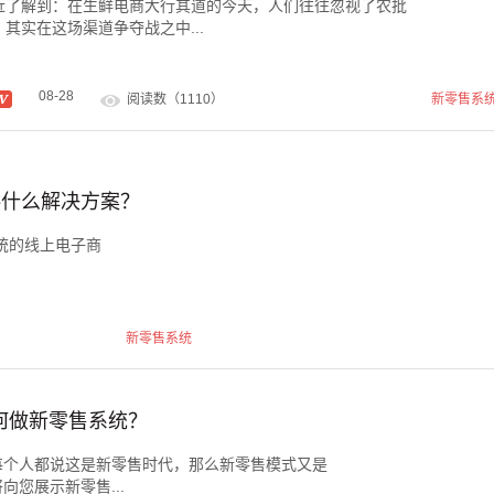
近了解到：在生鲜电商大行其道的今天，人们往往忽视了农批
其实在这场渠道争夺战之中...
08-28
阅读数（1110）
新零售系
供什么解决方案？
统的线上电子商
新零售系统
如何做新零售系统？
每个人都说这是新零售时代，那么新零售模式又是
您展示新零售...