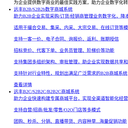
为企业提供数字商业的最佳实践方案，助力企业数字化转
远丰B2B/S2B2b数字商城系统
助力B2B企业实现采购/订货/经销商管理业务数字化，降
适用于撮合交易、集采、内采、大宗交易、在线订货等模
支持一客一价、电子合同、询报价、返利、账期授信
招标竞价、代客下单、业务员管理、阶梯价等功能
支持集团多组织架构、审批管理，助企业实现数据共享和
支持针对行业特性，规划出满足广泛需求的B2B商城系统
查看详情
远丰B2C/S2B2C/B2B2C商城系统
助力企业快速构建专属商城平台，实现全渠道智能化经营
支持自营/招商/批发/零售/O2O门店等多模式
团购、秒杀、分销、直播带货、内容种草...海量促销功能