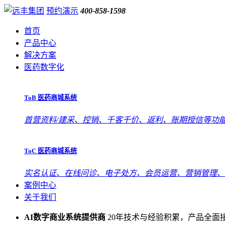
预约演示
400-858-1598
首页
产品中心
解决方案
医药数字化
ToB 医药商城系统
首营资料/建采、控销、千客千价、返利、账期授信等功
ToC 医药商城系统
实名认证、在线问诊、电子处方、会员运营、营销管理、
案例中心
关于我们
AI数字商业系统提供商
20年技术与经验积累，产品全面接入D