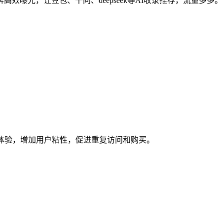
效曝光，让豆包、千问、deepseek等AI收录推荐，流量多多
体验，增加用户粘性，促进重复访问和购买。