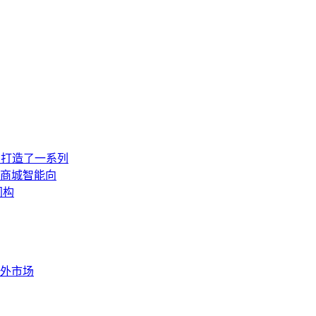
，打造了一系列
商城智能向
同构
外市场