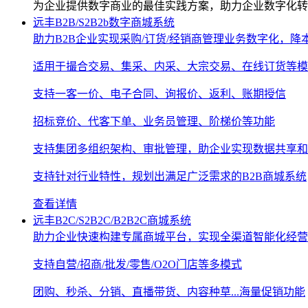
为企业提供数字商业的最佳实践方案，助力企业数字化转
远丰B2B/S2B2b数字商城系统
助力B2B企业实现采购/订货/经销商管理业务数字化，降
适用于撮合交易、集采、内采、大宗交易、在线订货等模
支持一客一价、电子合同、询报价、返利、账期授信
招标竞价、代客下单、业务员管理、阶梯价等功能
支持集团多组织架构、审批管理，助企业实现数据共享和
支持针对行业特性，规划出满足广泛需求的B2B商城系统
查看详情
远丰B2C/S2B2C/B2B2C商城系统
助力企业快速构建专属商城平台，实现全渠道智能化经营
支持自营/招商/批发/零售/O2O门店等多模式
团购、秒杀、分销、直播带货、内容种草...海量促销功能