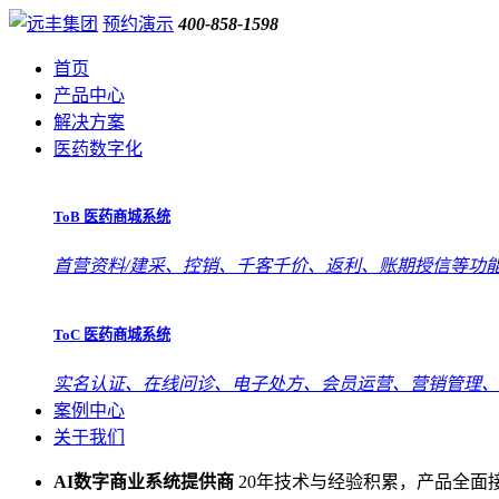
预约演示
400-858-1598
首页
产品中心
解决方案
医药数字化
ToB 医药商城系统
首营资料/建采、控销、千客千价、返利、账期授信等功
ToC 医药商城系统
实名认证、在线问诊、电子处方、会员运营、营销管理、
案例中心
关于我们
AI数字商业系统提供商
20年技术与经验积累，产品全面接入D