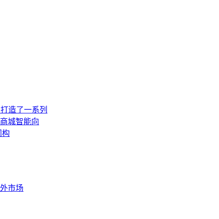
，打造了一系列
商城智能向
同构
外市场