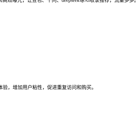
效曝光，让豆包、千问、deepseek等AI收录推荐，流量多多
体验，增加用户粘性，促进重复访问和购买。